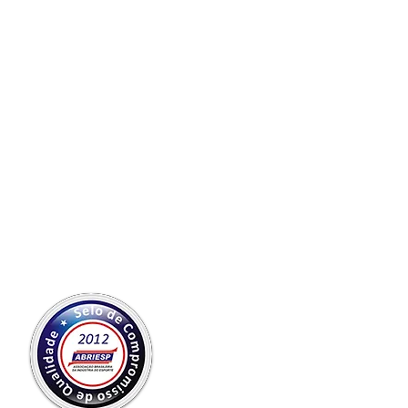
olicite
çamento