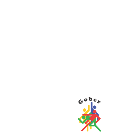
-se um
S
cador
or