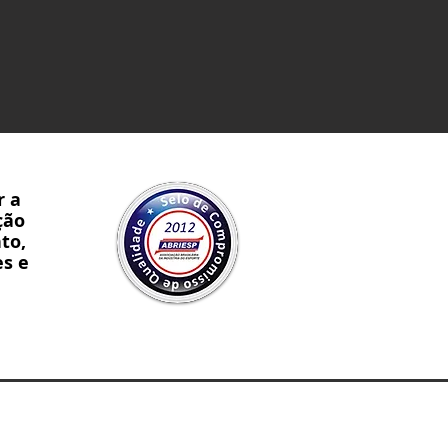
r a
ção
to,
es e