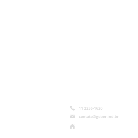
Torne
apli
CONTATOS:
11 2236-1620
contato@gober.ind.br
Rua Helena do Sacramento, 490
Vila Guacá - São Paulo / SP
CEP 02433-020